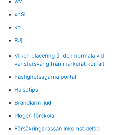
wv
xhSI
ko
RJj
Vilken placering är den normala vid
vänstersväng från markerat körfält
Fastighetsagarna portal
Halsotips
Brandlarm ljud
Plogen förskola
Försäkringskassan inkomst deltid