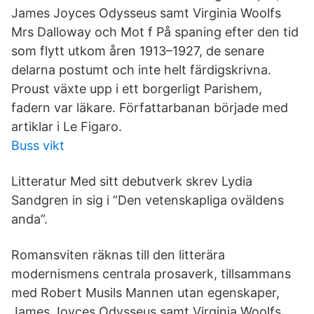
James Joyces Odysseus samt Virginia Woolfs
Mrs Dalloway och Mot f På spaning efter den tid
som flytt utkom åren 1913–1927, de senare
delarna postumt och inte helt färdigskrivna.
Proust växte upp i ett borgerligt Parishem,
fadern var läkare. Författarbanan började med
artiklar i Le Figaro.
Buss vikt
Litteratur Med sitt debutverk skrev Lydia
Sandgren in sig i ”Den vetenskapliga oväldens
anda”.
Romansviten räknas till den litterära
modernismens centrala prosaverk, tillsammans
med Robert Musils Mannen utan egenskaper,
James Joyces Odysseus samt Virginia Woolfs