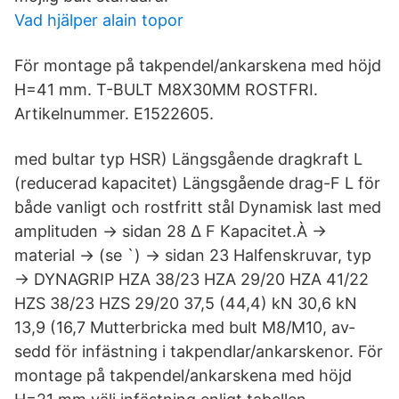
Vad hjälper alain topor
För montage på takpendel/ankarskena med höjd
H=41 mm. T-BULT M8X30MM ROSTFRI.
Artikelnummer. E1522605.
med bultar typ HSR) Längsgående dragkraft L
(reducerad kapacitet) Längsgående drag-F L för
både vanligt och rostfritt stål Dynamisk last med
amplituden → sidan 28 ∆ F Kapacitet.À →
material → (se `) → sidan 23 Halfenskruvar, typ
→ DYNAGRIP HZA 38/23 HZA 29/20 HZA 41/22
HZS 38/23 HZS 29/20 37,5 (44,4) kN 30,6 kN
13,9 (16,7 Mutterbricka med bult M8/M10, av­
sedd för infästning i takpendlar/­ankarskenor. För
montage på takpendel/ankarskena med höjd