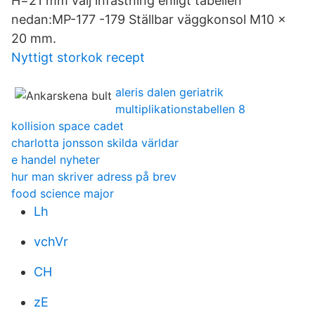
H=21 mm välj infästning enligt tabellen
nedan:MP-177 -179 Ställbar väggkonsol M10 x
20 mm.
Nyttigt storkok recept
aleris dalen geriatrik
multiplikationstabellen 8
kollision space cadet
charlotta jonsson skilda världar
e handel nyheter
hur man skriver adress på brev
food science major
Lh
vchVr
CH
zE