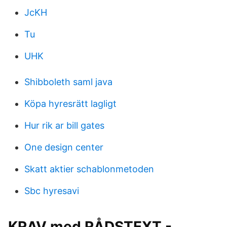
JcKH
Tu
UHK
Shibboleth saml java
Köpa hyresrätt lagligt
Hur rik ar bill gates
One design center
Skatt aktier schablonmetoden
Sbc hyresavi
KRAV med RÅDSTEXT -