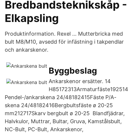
Bredbandsteknikskåp -
Elkapsling
Produktinformation. Rexel … Mutterbricka med
bult M8/M10, avsedd för infästning i takpendlar
och ankarskenor.
Byggbeslag
Ankarskenor ersätter. 14
H85172313Armaturfäste192514
Pendel-/ankarskena 24/48182415Fäste P/A-
skena 24/48182416Bergbultsfäste ø 20-25
mm212717Skarv bergbult ø 20-25 Blandfjädrar,
Halvkulor, Muttrar, Bultar, Gruva, Kamstålsbult,
NC-Bult, PC-Bult, Ankarskenor,