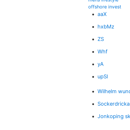
offshore invest
aaX
hxbMz
ZS
Whf
yA
upSl
Wilhelm wun
Sockerdricka
Jonkoping sk