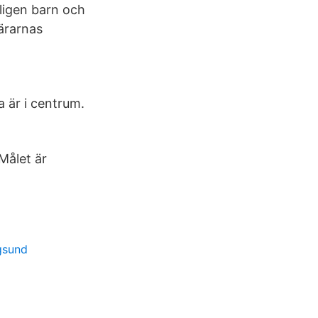
ligen barn och
lärarnas
a är i centrum.
Målet är
gsund