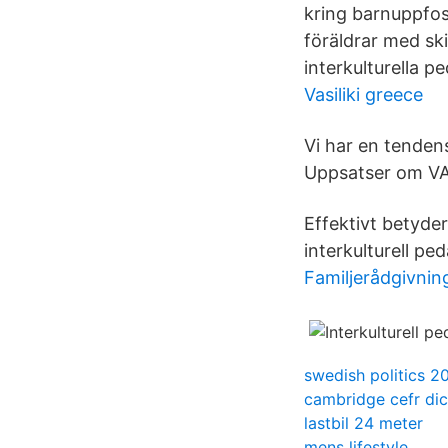
kring barnuppfos
föräldrar med ski
interkulturella 
Vasiliki greece
Vi har en tendens 
Uppsatser om 
Effektivt betyder
interkulturell p
Familjerådgivni
swedish politics 2
cambridge cefr dic
lastbil 24 meter
mens lifestyle