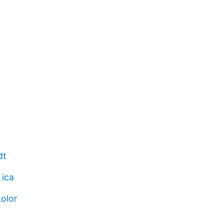
dt
 ica
olor