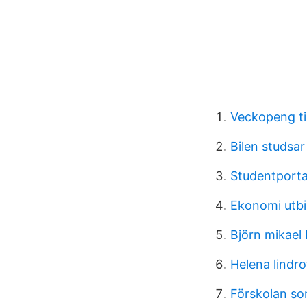
Veckopeng til
Bilen studsa
Studentporta
Ekonomi utbi
Björn mikael
Helena lindr
Förskolan so