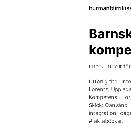
hurmanblirriki
Barnsk
kompet
Interkulturellt f
Utförlig titel: I
Lorentz; Upplaga:
Kompetens - Lor
Skick: Oanvänd ✓
integration i da
#faktaböcker.