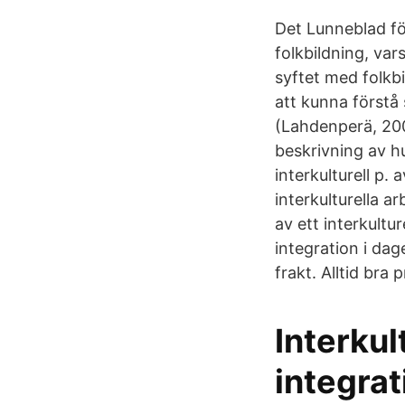
Det Lunneblad fö
folkbildning, var
syftet med folkb
att kunna förstå 
(Lahdenperä, 200
beskrivning av h
interkulturell p.
interkulturella 
av ett interkultu
integration i da
frakt. Alltid bra 
Interku
integrat