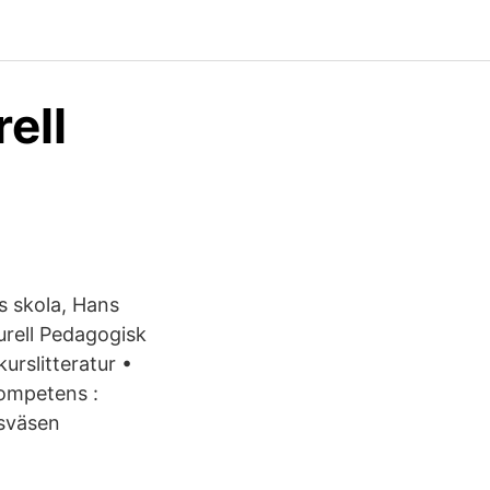
ell
ns skola, Hans
urell Pedagogisk
rslitteratur •
kompetens :
gsväsen