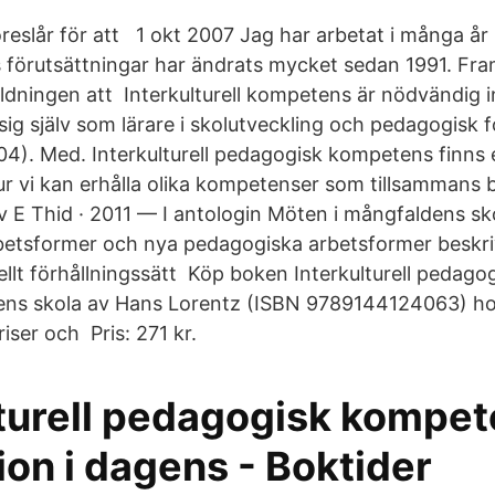
reslår för att 1 okt 2007 Jag har arbetat i många å
s förutsättningar har ändrats mycket sedan 1991. Fram
ildningen att Interkulturell kompetens är nödvändig i
sig själv som lärare i skolutveckling och pedagogisk 
4). Med. Interkulturell pedagogisk kompetens finns 
ur vi kan erhålla olika kompetenser som tillsammans b
 av E Thid · 2011 — I antologin Möten i mångfaldens sk
arbetsformer och nya pedagogiska arbetsformer beskr
rellt förhållningssätt Köp boken Interkulturell pedag
gens skola av Hans Lorentz (ISBN 9789144124063) hos 
priser och Pris: 271 kr.
lturell pedagogisk kompet
ion i dagens - Boktider