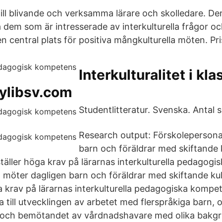
till blivande och verksamma lärare och skolledare. Den
lla dem som är intresserade av interkulturella frågor oc
i en central plats för positiva mångkulturella möten. Pri
Interkulturalitet i k
udylibsv.com
Studentlitteratur. Svenska. Antal s
Research output: Förskolepersona
barn och föräldrar med skiftande k
ställer höga krav på lärarnas interkulturella pedagog
 möter dagligen barn och föräldrar med skiftande kul
ga krav på lärarnas interkulturella pedagogiska kompe
a till utvecklingen av arbetet med flerspråkiga barn,
n och bemötandet av vårdnadshavare med olika bakg