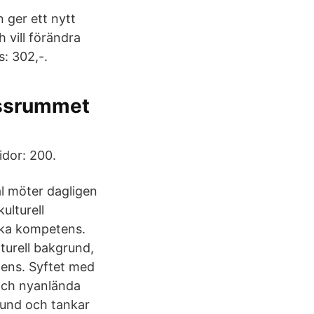
 ger ett nytt
h vill förändra
s: 302,-.
lassrummet
idor: 200.
l möter dagligen
ulturell
iska kompetens.
turell bakgrund,
tens. Syftet med
 och nyanlända
rund och tankar