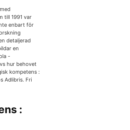
r med
 till 1991 var
nte enbart för
forskning
en detaljerad
ildar en
ola -
ivs hur behovet
ogisk kompetens :
Adlibris. Fri
ens :