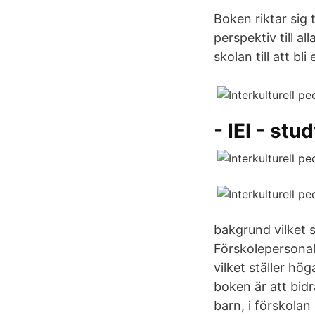
Boken riktar sig 
perspektiv till a
skolan till att bl
- IEI - st
bakgrund vilket 
Förskolepersonal
vilket ställer hö
boken är att bidr
barn, i förskola