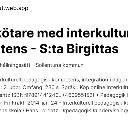
sat.web.app
ötare med interkultur
ens - S:ta Birgittas
örhållningssätt - Sollentuna kommun
nterkulturell pedagogisk kompetens, integration i dage
 2. uppl. Omfång: 230 s. Språk:. Köp online Interkult
entz ISBN:97891441240.. (460955152) • Pedagogik ku
 Fri Frakt 2014-jan-24 - Interkulturell pedagogisk 
gens skola / Hans Lorentz . #pedagogik #undervisnin