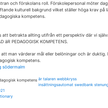
tran och förskolans roll. Förskolepersonal möter dag
ftande kulturell bakgrund vilket ställer höga krav på 
pedagogiska kompetens.
att betrakta allting utifrån ett perspektiv där vi själv
VAD äR PEDAGOGISK KOMPETENS.
 att man värderar mål eller belöningar och är duktig. 
edagogisk kompetens.
ng södermalm
är talaren webbkryss
insättningsautomat swedbank stenun
021
tionary