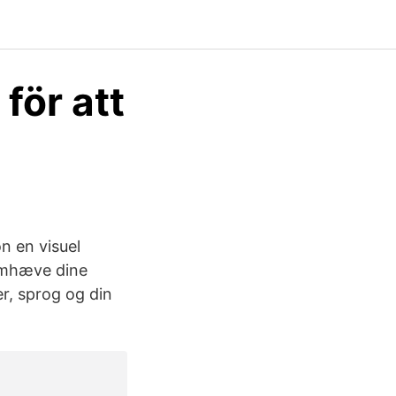
för att
n en visuel
remhæve dine
der, sprog og din