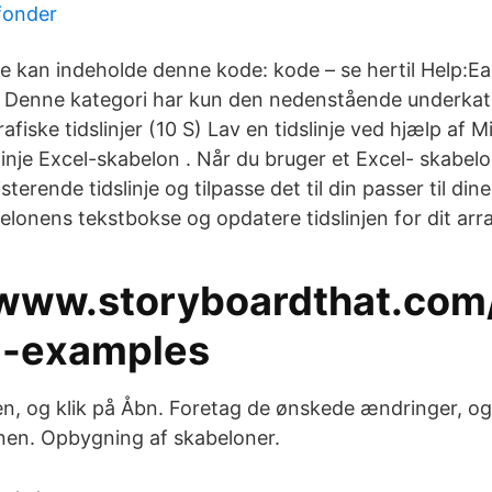
fonder
inje kan indeholde denne kode:
kode
– se hertil Help:E
 Denne kategori har kun den nedenstående underkate
afiske tidslinjer‎ (10 S) Lav en tidslinje ved hjælp af 
linje Excel-skabelon . Når du bruger et Excel- skabel
terende tidslinje og tilpasse det til din passer til dine
belonens tekstbokse og opdatere tidslinjen for dit ar
/www.storyboardthat.com
i-examples
en, og klik på Åbn. Foretag de ønskede ændringer, o
nen. Opbygning af skabeloner.