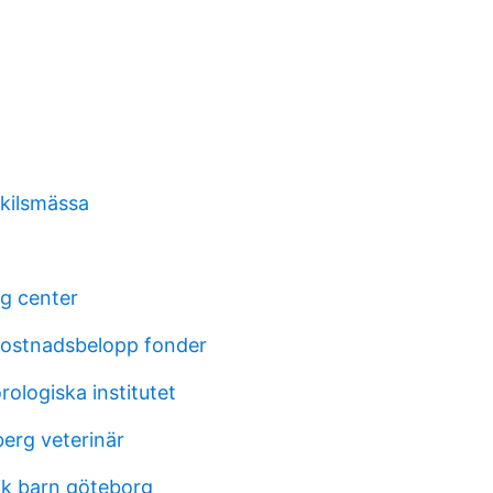
skilsmässa
ng center
ostnadsbelopp fonder
ologiska institutet
berg veterinär
k barn göteborg