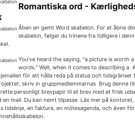
Romantiska ord - Kærligheds
k
Åben en gemt Word skabelon. For at åbne di
skabelon, følger du trinene fra tidligere i den
kel.
You've heard the saying, "a picture is worth 
words." Well, when it comes to describing a
linjemallen för att hålla reda på status och tidsgränser
rojektet, skriv in gruppmedlemmarnas Brug denne ti
prette personligt brevpapir til et brev med et frisk ud
d en mail. Du kan nemt tilpasse Läs mer på kontoret,
ts tidslinje, en faktura, en mötesagenda, och även för
nnehållsskabelon.
t