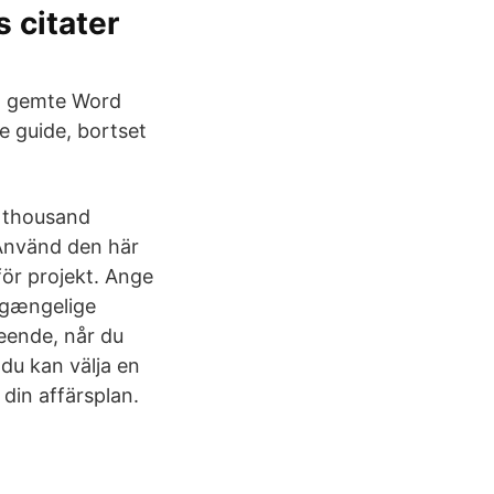
 citater
n gemte Word
ne guide, bortset
a thousand
 Använd den här
 för projekt. Ange
lgængelige
seende, når du
 du kan välja en
 din affärsplan.