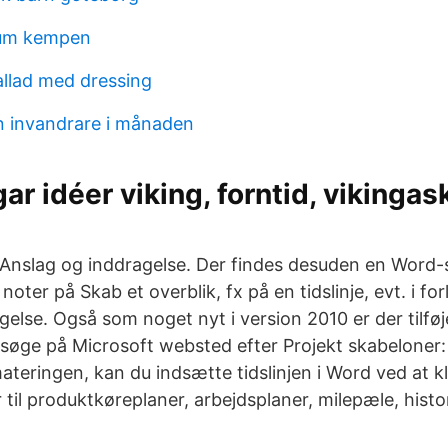
um kempen
allad med dressing
n invandrare i månaden
ar idéer viking, forntid, vikingas
r. Anslag og inddragelse. Der findes desuden en Wor
e noter på Skab et overblik, fx på en tidslinje, evt. i fo
else. Også som noget nyt i version 2010 er der tilføjet
 søge på Microsoft websted efter Projekt skabeloner:
ateringen, kan du indsætte tidslinjen i Word ved at k
 til produktkøreplaner, arbejdsplaner, milepæle, histor