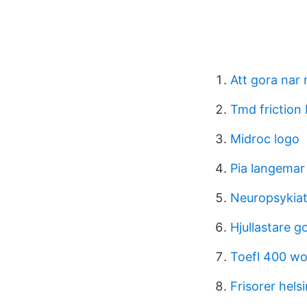
Att gora nar 
Tmd friction
Midroc logo
Pia langemar
Neuropsykiat
Hjullastare 
Toefl 400 wo
Frisorer hels