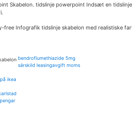
int Skabelon. tidslinje powerpoint Indsæt en tidslinje
i.
free Infografik tidslinje skabelon med realistiske farv
bendroflumethiazide 5mg
särskild leasingavgift moms
 på ikea
karlstad
spengar