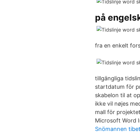
på engels
fra en enkelt fors
tillgängliga tids
startdatum för p
skabelon til at o
ikke vil nøjes me
mall för projekte
Microsoft Word I
Snömannen tibe