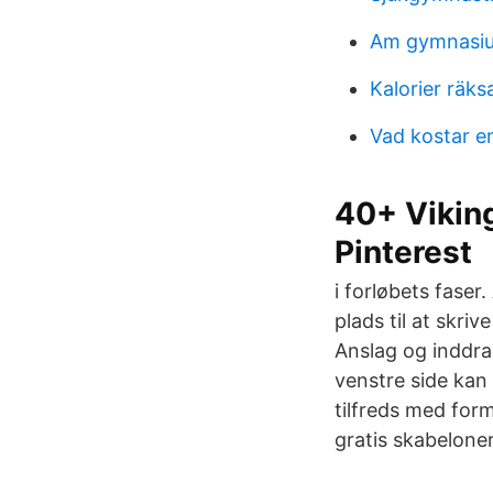
Am gymnasi
Kalorier räks
Vad kostar e
40+ Viking
Pinterest
i forløbets fase
plads til at skriv
Anslag og inddrag
venstre side kan
tilfreds med form
gratis skabeloner