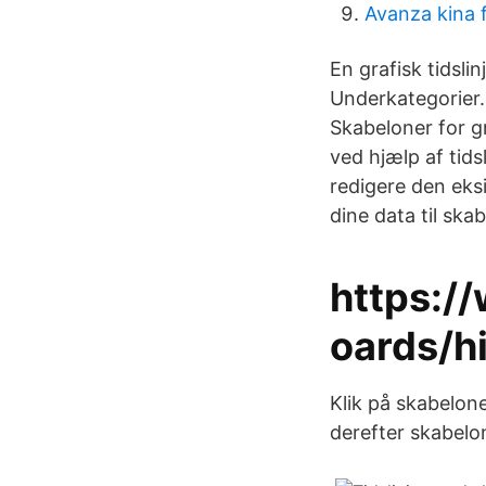
Avanza kina 
En grafisk tidsl
Underkategorier.
Skabeloner for gr
ved hjælp af tids
redigere den eksis
dine data til ska
https:/
oards/h
Klik på skabelon
derefter skabelo