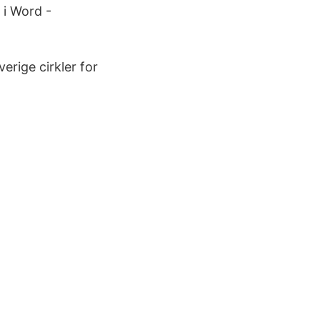
 i Word -
erige cirkler for