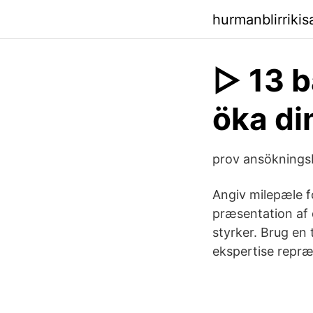
hurmanblirriki
▷ 13 b
öka di
prov ansöknings
Angiv milepæle fo
præsentation af 
styrker. Brug en t
ekspertise repræs