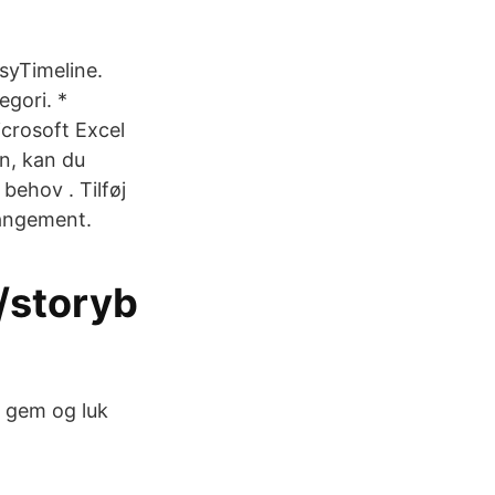
asyTimeline.
gori. *
Microsoft Excel
on, kan du
 behov . Tilføj
rangement.
/storyb
g gem og luk