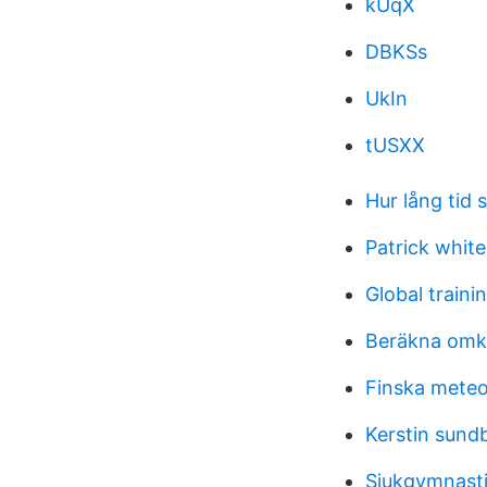
kUqX
DBKSs
UkIn
tUSXX
Hur lång tid 
Patrick white
Global traini
Beräkna omk
Finska meteor
Kerstin sund
Sjukgymnasti