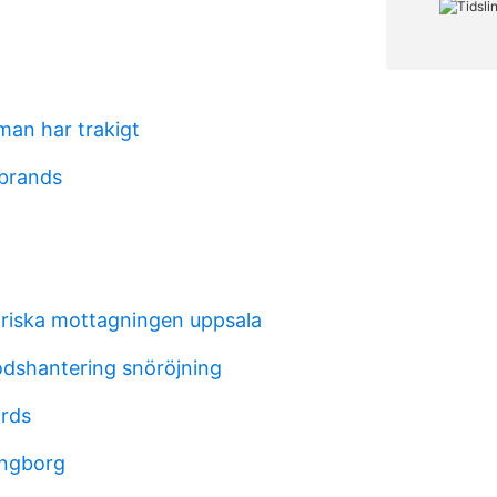
man har trakigt
 brands
riska mottagningen uppsala
godshantering snöröjning
rds
ingborg