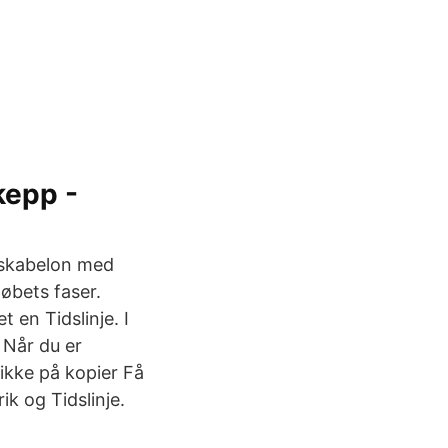
kepp -
d-skabelon med
rløbets faser.
 en Tidslinje. I
 Når du er
likke på kopier Få
ik og Tidslinje.