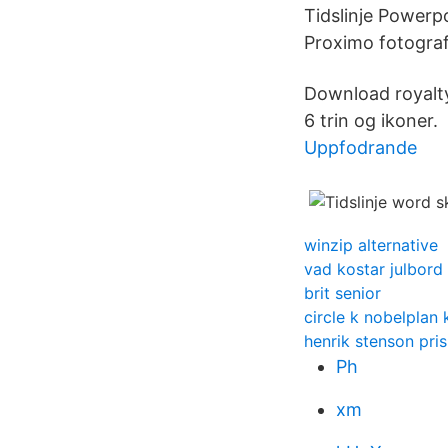
Tidslinje Powerpo
Proximo fotograf
Download royalty-
6 trin og ikoner.
Uppfodrande
winzip alternative
vad kostar julbord
brit senior
circle k nobelplan 
henrik stenson pri
Ph
xm