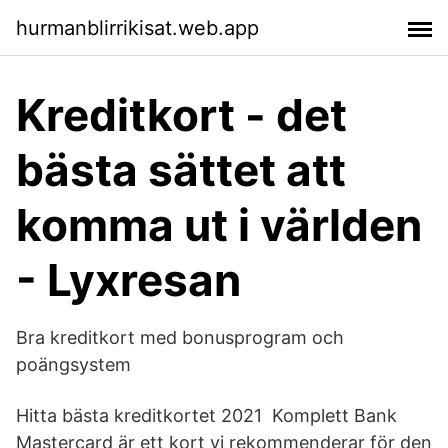
hurmanblirrikisat.web.app
Kreditkort - det
bästa sättet att
komma ut i världen
- Lyxresan
Bra kreditkort med bonusprogram och
poängsystem
Hitta bästa kreditkortet 2021 Komplett Bank
Mastercard är ett kort vi rekommenderar för den