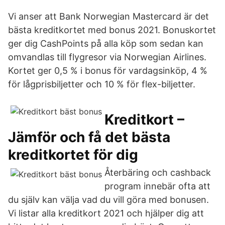
Vi anser att Bank Norwegian Mastercard är det
bästa kreditkortet med bonus 2021. Bonuskortet
ger dig CashPoints på alla köp som sedan kan
omvandlas till flygresor via Norwegian Airlines.
Kortet ger 0,5 % i bonus för vardagsinköp, 4 %
för lågprisbiljetter och 10 % för flex-biljetter.
Kreditkort –
Jämför och få det bästa
kreditkortet för dig
Återbäring och cashback
program innebär ofta att
du själv kan välja vad du vill göra med bonusen.
Vi listar alla kreditkort 2021 och hjälper dig att