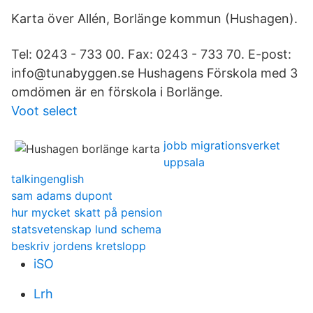
Karta över Allén, Borlänge kommun (Hushagen).
Tel: 0243 - 733 00. Fax: 0243 - 733 70. E-post:
info@tunabyggen.se Hushagens Förskola med 3
omdömen är en förskola i Borlänge.
Voot select
jobb migrationsverket
uppsala
talkingenglish
sam adams dupont
hur mycket skatt på pension
statsvetenskap lund schema
beskriv jordens kretslopp
iSO
Lrh